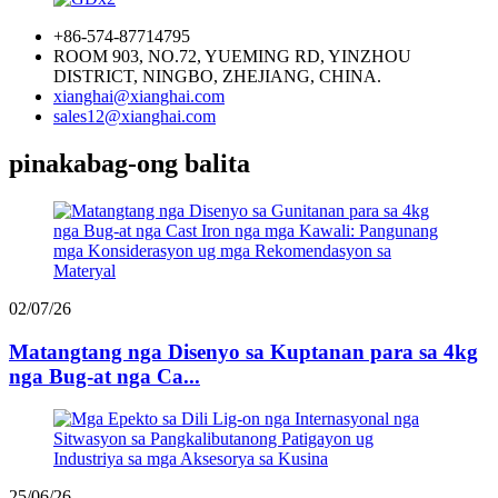
+86-574-87714795
ROOM 903, NO.72, YUEMING RD, YINZHOU
DISTRICT, NINGBO, ZHEJIANG, CHINA.
xianghai@xianghai.com
sales12@xianghai.com
pinakabag-ong balita
02/07/26
Matangtang nga Disenyo sa Kuptanan para sa 4kg
nga Bug-at nga Ca...
25/06/26