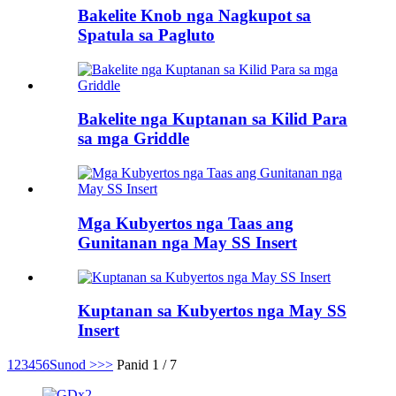
Bakelite Knob nga Nagkupot sa
Spatula sa Pagluto
Bakelite nga Kuptanan sa Kilid Para
sa mga Griddle
Mga Kubyertos nga Taas ang
Gunitanan nga May SS Insert
Kuptanan sa Kubyertos nga May SS
Insert
1
2
3
4
5
6
Sunod >
>>
Panid 1 / 7