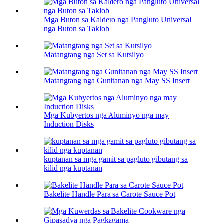
Mga Buton sa Kaldero nga Pangluto Universal
nga Buton sa Taklob
Matangtang nga Set sa Kutsilyo
Matangtang nga Gunitanan nga May SS Insert
Mga Kubyertos nga Aluminyo nga may
Induction Disks
kuptanan sa mga gamit sa pagluto gibutang sa
kilid nga kuptanan
Bakelite Handle Para sa Carote Sauce Pot