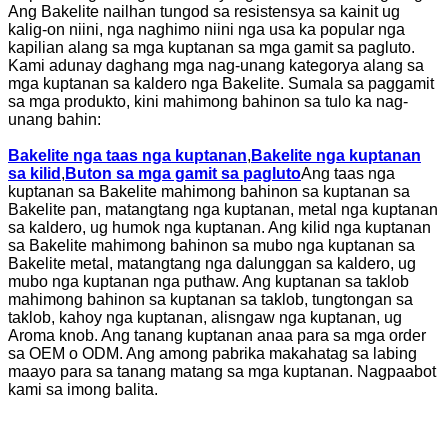
Ang Bakelite nailhan tungod sa resistensya sa kainit ug
kalig-on niini, nga naghimo niini nga usa ka popular nga
kapilian alang sa mga kuptanan sa mga gamit sa pagluto.
Kami adunay daghang mga nag-unang kategorya alang sa
mga kuptanan sa kaldero nga Bakelite. Sumala sa paggamit
sa mga produkto, kini mahimong bahinon sa tulo ka nag-
unang bahin:
Bakelite nga taas nga kuptanan
,
Bakelite nga kuptanan
sa kilid
,
Buton sa mga gamit sa pagluto
Ang taas nga
kuptanan sa Bakelite mahimong bahinon sa kuptanan sa
Bakelite pan, matangtang nga kuptanan, metal nga kuptanan
sa kaldero, ug humok nga kuptanan. Ang kilid nga kuptanan
sa Bakelite mahimong bahinon sa mubo nga kuptanan sa
Bakelite metal, matangtang nga dalunggan sa kaldero, ug
mubo nga kuptanan nga puthaw. Ang kuptanan sa taklob
mahimong bahinon sa kuptanan sa taklob, tungtongan sa
taklob, kahoy nga kuptanan, alisngaw nga kuptanan, ug
Aroma knob. Ang tanang kuptanan anaa para sa mga order
sa OEM o ODM. Ang among pabrika makahatag sa labing
maayo para sa tanang matang sa mga kuptanan. Nagpaabot
kami sa imong balita.