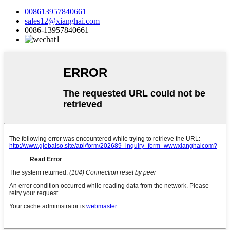
008613957840661
sales12@xianghai.com
0086-13957840661