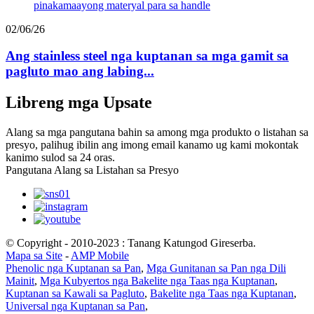
02/06/26
Ang stainless steel nga kuptanan sa mga gamit sa
pagluto mao ang labing...
Libreng mga Upsate
Alang sa mga pangutana bahin sa among mga produkto o listahan sa
presyo, palihug ibilin ang imong email kanamo ug kami mokontak
kanimo sulod sa 24 oras.
Pangutana Alang sa Listahan sa Presyo
© Copyright - 2010-2023 : Tanang Katungod Gireserba.
Mapa sa Site
-
AMP Mobile
Phenolic nga Kuptanan sa Pan
,
Mga Gunitanan sa Pan nga Dili
Mainit
,
Mga Kubyertos nga Bakelite nga Taas nga Kuptanan
,
Kuptanan sa Kawali sa Pagluto
,
Bakelite nga Taas nga Kuptanan
,
Universal nga Kuptanan sa Pan
,