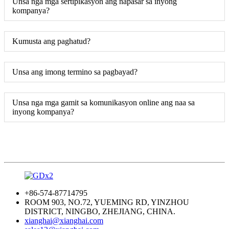
Unsa nga mga sertipikasyon ang napasar sa inyong
kompanya?
Kumusta ang paghatud?
Unsa ang imong termino sa pagbayad?
Unsa nga mga gamit sa komunikasyon online ang naa sa
inyong kompanya?
+86-574-87714795
ROOM 903, NO.72, YUEMING RD, YINZHOU
DISTRICT, NINGBO, ZHEJIANG, CHINA.
xianghai@xianghai.com