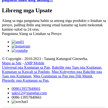
Libreng mga Upsate
Alang sa mga pangutana bahin sa among mga produkto o listahan sa
presyo, palihug ibilin ang imong email kanamo ug kami mokontak
kanimo sulod sa 24 oras.
Pangutana Alang sa Listahan sa Presyo
© Copyright - 2010-2023 : Tanang Katungod Gireserba.
Mapa sa Site
-
AMP Mobile
Universal nga Kuptanan sa Pan
,
Bakelite nga Taas nga Kuptanan
,
Kuptanan sa Kawali sa Pagluto
,
Mga Kubyertos nga Bakelite nga
Taas nga Kuptanan
,
Mga Gunitanan sa Pan nga Dili Mainit
,
Phenolic nga Kuptanan sa Pan
,
008613957840661
sales12@xianghai.com
0086-13957840661