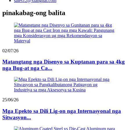
sales12@xianghai.com
pinakabag-ong balita
02/07/26
Matangtang nga Disenyo sa Kuptanan para sa 4kg
nga Bug-at nga Ca...
25/06/26
Mga Epekto sa Dili Lig-on nga Internasyonal nga
Sitwasyon...