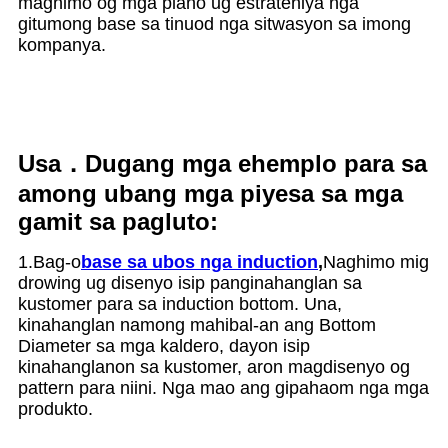
maghimo og mga plano ug estratehiya nga
gitumong base sa tinuod nga sitwasyon sa imong
kompanya.
Usa．Dugang mga ehemplo para sa
among ubang mga piyesa sa mga
gamit sa pagluto:
1.Bag-o
base sa ubos nga induction
,
Naghimo mig
drowing ug disenyo isip panginahanglan sa
kustomer para sa induction bottom. Una,
kinahanglan namong mahibal-an ang Bottom
Diameter sa mga kaldero, dayon isip
kinahanglanon sa kustomer, aron magdisenyo og
pattern para niini. Nga mao ang gipahaom nga mga
produkto.