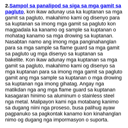
2.
Sampol sa panalipod sa siga sa mga gamit sa
pagluto
, kon ikaw adunay usa ka kuptanan sa mga
gamit sa pagluto, makahimo kami og disenyo para
sa kuptanan sa imong mga gamit sa pagluto kon
magpadala ka kanamo og sample sa kuptanan o
mohatag kanamo sa mga drowing sa kuptanan.
Nasabtan namo ang imong mga panginahanglan
para sa mga sample sa flame guard sa mga gamit
sa pagluto ug mga disenyo sa kuptanan sa
bakelite. Kon ikaw adunay mga kuptanan sa mga
gamit sa pagluto, makahimo kami og disenyo sa
mga kuptanan para sa imong mga gamit sa pagluto
gamit ang mga sample sa kuptanan o mga drowing
sa kuptanan nga imong gihatag. Angay nga
matikdan nga ang mga flame guard sa kuptanan
kasagaran hinimo sa aluminum o stainless steel
nga metal. Malipayon kami nga motabang kanimo
sa dugang niini nga proseso, busa palihug ayaw
pagpanuko sa pagkontak kanamo kon kinahanglan
nimo og dugang nga impormasyon o suporta.