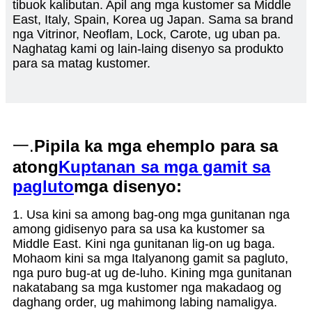
tibuok kalibutan. Apil ang mga kustomer sa Middle
East, Italy, Spain, Korea ug Japan. Sama sa brand
nga Vitrinor, Neoflam, Lock, Carote, ug uban pa.
Naghatag kami og lain-laing disenyo sa produkto
para sa matag kustomer.
一.
Pipila ka mga ehemplo para sa
atong
Kuptanan sa mga gamit sa
pagluto
mga disenyo:
1. Usa kini sa among bag-ong mga gunitanan nga
among gidisenyo para sa usa ka kustomer sa
Middle East. Kini nga gunitanan lig-on ug baga.
Mohaom kini sa mga Italyanong gamit sa pagluto,
nga puro bug-at ug de-luho. Kining mga gunitanan
nakatabang sa mga kustomer nga makadaog og
daghang order, ug mahimong labing namaligya.