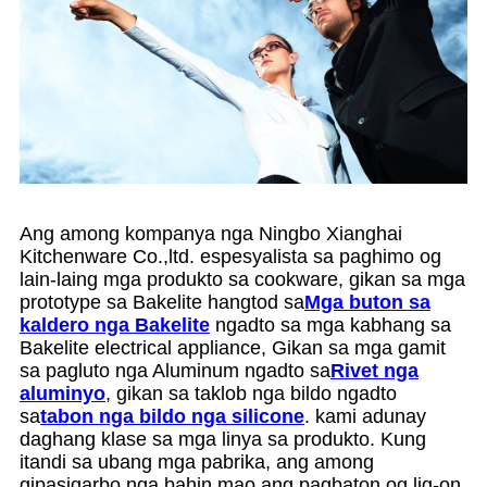
Ang among kompanya nga Ningbo Xianghai
Kitchenware Co.,ltd. espesyalista sa paghimo og
lain-laing mga produkto sa cookware, gikan sa mga
prototype sa Bakelite hangtod sa
Mga buton sa
kaldero nga Bakelite
ngadto sa mga kabhang sa
Bakelite electrical appliance, Gikan sa mga gamit
sa pagluto nga Aluminum ngadto sa
Rivet nga
aluminyo
, gikan sa taklob nga bildo ngadto
sa
tabon nga bildo nga silicone
. kami adunay
daghang klase sa mga linya sa produkto. Kung
itandi sa ubang mga pabrika, ang among
gipasigarbo nga bahin mao ang pagbaton og lig-on