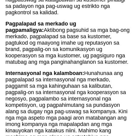
sa padayon nga pag-uswag ug estrikto nga
pagkontrol sa kalidad.
Pagpalapad sa merkado ug
pagpamaligya:
Aktibong pagsuhid sa mga bag-ong
merkado, pagpalapad sa base sa kustomer,
pagtukod og maayong imahe ug reputasyon sa
brand, pagpalig-on sa komunikasyon ug
kooperasyon sa mga kustomer, ug pagsiguro nga
matubag ang mga panginahanglanon sa kustomer.
Internasyonal nga kalamboan:
Hunahunaa ang
pagpalapad sa internasyonal nga merkado,
paggamit sa mga kahinguhaan sa kalibutan,
pagpalig-on sa internasyonal nga kooperasyon sa
negosyo, pagpalambo sa internasyonal nga
kompetisyon, ug pagpahimutang sa pundasyon
alang sa dugay nga pag-uswag sa kompanya. Kini
nga mga aspeto mga paagi aron matabangan ang
imong kompanya nga mapalapdan ang mga
kinauyokan nga katakus niini. Mahimo kang