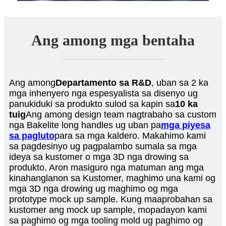
Ang among mga bentaha
Ang among
Departamento sa R&D
, uban sa 2 ka
mga inhenyero nga espesyalista sa disenyo ug
panukiduki sa produkto sulod sa kapin sa
10 ka
tuig
Ang among design team nagtrabaho sa custom
nga Bakelite long handles ug uban pa
mga piyesa
sa pagluto
para sa mga kaldero. Makahimo kami
sa pagdesinyo ug pagpalambo sumala sa mga
ideya sa kustomer o mga 3D nga drowing sa
produkto. Aron masiguro nga matuman ang mga
kinahanglanon sa Kustomer, maghimo una kami og
mga 3D nga drowing ug maghimo og mga
prototype mock up sample. Kung maaprobahan sa
kustomer ang mock up sample, mopadayon kami
sa paghimo og mga tooling mold ug paghimo og