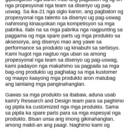
nga propesyonal nga team sa disenyo ug pag-
uswag. Sa ika-21 nga siglo karon, ang pagbaton og
propesyonal nga talento sa disenyo ug pag-uswag
nahimong kinauyokan nga kompetisyon sa mga
pabrika. Ilabi na sa mga pabrika nga nagpunting sa
paggama og mga spare parts ug mga produkto sa
aksesorya, ang disenyo mao ang yawe sa
performance sa produkto ug kinabuhi sa serbisyo.
Kami hugot nga nagtuo nga uban sa among
propesyonal nga team sa disenyo ug pag-uswag,
kami padayon nga makahimo sa pagpaila sa mga
bag-ong produkto ug paghatag sa mga kustomer
og maayo kaayong mga produkto aron matubag
ang lainlaing mga panginahanglan.
Gawas sa mga produkto sa ibabaw, aduna usab
kami'y Research and Design team para sa paghimo
og pipila ka customized nga mga produkto. Sama
sa pipila ka spare parts para sa mga espesyal nga
produkto. Bisan unsa ang imong gikinahanglan,
among makit-an ang paagi. Naghimo kami og