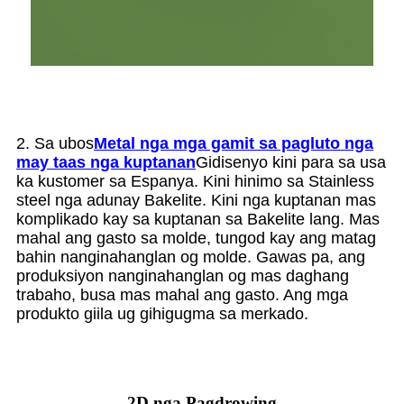
2. Sa ubos
Metal nga mga gamit sa pagluto nga
may taas nga kuptanan
Gidisenyo kini para sa usa
ka kustomer sa Espanya. Kini hinimo sa Stainless
steel nga adunay Bakelite. Kini nga kuptanan mas
komplikado kay sa kuptanan sa Bakelite lang. Mas
mahal ang gasto sa molde, tungod kay ang matag
bahin nanginahanglan og molde. Gawas pa, ang
produksiyon nanginahanglan og mas daghang
trabaho, busa mas mahal ang gasto. Ang mga
produkto giila ug gihigugma sa merkado.
2D nga Pagdrowing