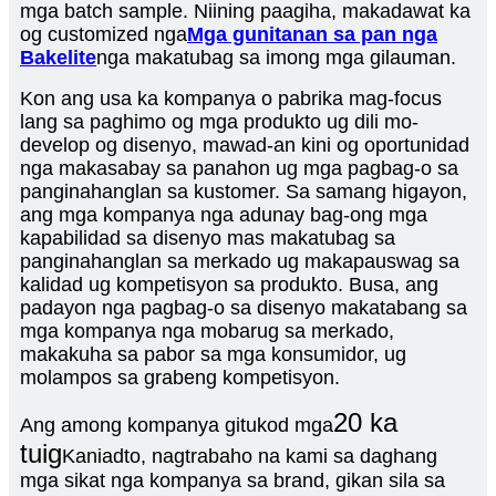
mga batch sample. Niining paagiha, makadawat ka
og customized nga
Mga gunitanan sa pan nga
Bakelite
nga makatubag sa imong mga gilauman.
Kon ang usa ka kompanya o pabrika mag-focus
lang sa paghimo og mga produkto ug dili mo-
develop og disenyo, mawad-an kini og oportunidad
nga makasabay sa panahon ug mga pagbag-o sa
panginahanglan sa kustomer. Sa samang higayon,
ang mga kompanya nga adunay bag-ong mga
kapabilidad sa disenyo mas makatubag sa
panginahanglan sa merkado ug makapauswag sa
kalidad ug kompetisyon sa produkto. Busa, ang
padayon nga pagbag-o sa disenyo makatabang sa
mga kompanya nga mobarug sa merkado,
makakuha sa pabor sa mga konsumidor, ug
molampos sa grabeng kompetisyon.
20 ka
Ang among kompanya gitukod mga
tuig
Kaniadto, nagtrabaho na kami sa daghang
mga sikat nga kompanya sa brand, gikan sila sa