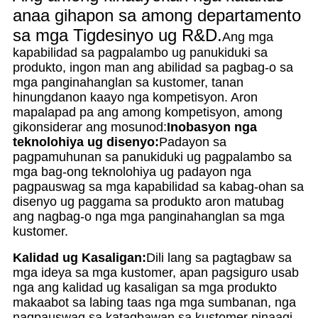
anaa gihapon sa among departamento
sa mga Tigdesinyo ug R&D.
Ang mga
kapabilidad sa pagpalambo ug panukiduki sa
produkto, ingon man ang abilidad sa pagbag-o sa
mga panginahanglan sa kustomer, tanan
hinungdanon kaayo nga kompetisyon. Aron
mapalapad pa ang among kompetisyon, among
gikonsiderar ang mosunod:
Inobasyon nga
teknolohiya ug disenyo:
Padayon sa
pagpamuhunan sa panukiduki ug pagpalambo sa
mga bag-ong teknolohiya ug padayon nga
pagpauswag sa mga kapabilidad sa kabag-ohan sa
disenyo ug paggama sa produkto aron matubag
ang nagbag-o nga mga panginahanglan sa mga
kustomer.
Kalidad ug Kasaligan:
Dili lang sa pagtagbaw sa
mga ideya sa mga kustomer, apan pagsiguro usab
nga ang kalidad ug kasaligan sa mga produkto
makaabot sa labing taas nga mga sumbanan, nga
nagpauswag sa katagbawan sa kustomer pinaagi