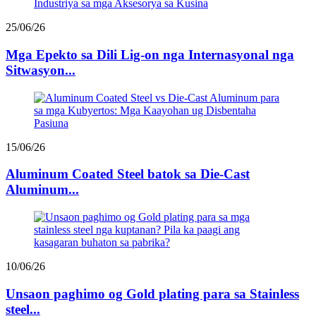
25/06/26
Mga Epekto sa Dili Lig-on nga Internasyonal nga
Sitwasyon...
15/06/26
Aluminum Coated Steel batok sa Die-Cast
Aluminum...
10/06/26
Unsaon paghimo og Gold plating para sa Stainless
steel...