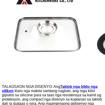
TALAGSAON NGA DISENYO: Ang
Taklob nga bildo nga
silikon
klaro nga makita samtang nagluto, ang mga kilid
giputos sa silicone para sa taas nga resistensya sa kainit ug
proteksyon, ang compact nga disenyo sa kuptanan sa taklob
dali ra ipataas o isira. Ang maampingong gidisenyo nga