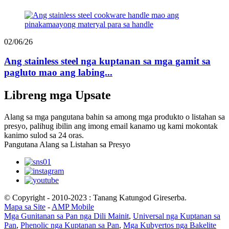
02/06/26
Ang stainless steel nga kuptanan sa mga gamit sa
pagluto mao ang labing...
Libreng mga Upsate
Alang sa mga pangutana bahin sa among mga produkto o listahan sa
presyo, palihug ibilin ang imong email kanamo ug kami mokontak
kanimo sulod sa 24 oras.
Pangutana Alang sa Listahan sa Presyo
© Copyright - 2010-2023 : Tanang Katungod Gireserba.
Mapa sa Site
-
AMP Mobile
Mga Gunitanan sa Pan nga Dili Mainit
,
Universal nga Kuptanan sa
Pan
,
Phenolic nga Kuptanan sa Pan
,
Mga Kubyertos nga Bakelite