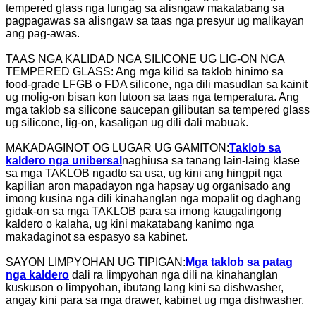
tempered glass nga lungag sa alisngaw makatabang sa
pagpagawas sa alisngaw sa taas nga presyur ug malikayan
ang pag-awas.
TAAS NGA KALIDAD NGA SILICONE UG LIG-ON NGA
TEMPERED GLASS: Ang mga kilid sa taklob hinimo sa
food-grade LFGB o FDA silicone, nga dili masudlan sa kainit
ug molig-on bisan kon lutoon sa taas nga temperatura. Ang
mga taklob sa silicone saucepan gilibutan sa tempered glass
ug silicone, lig-on, kasaligan ug dili dali mabuak.
MAKADAGINOT OG LUGAR UG GAMITON:
Taklob sa
kaldero nga unibersal
naghiusa sa tanang lain-laing klase
sa mga TAKLOB ngadto sa usa, ug kini ang hingpit nga
kapilian aron mapadayon nga hapsay ug organisado ang
imong kusina nga dili kinahanglan nga mopalit og daghang
gidak-on sa mga TAKLOB para sa imong kaugalingong
kaldero o kalaha, ug kini makatabang kanimo nga
makadaginot sa espasyo sa kabinet.
SAYON LIMPYOHAN UG TIPIGAN:
Mga taklob sa patag
nga kaldero
dali ra limpyohan nga dili na kinahanglan
kuskuson o limpyohan, ibutang lang kini sa dishwasher,
angay kini para sa mga drawer, kabinet ug mga dishwasher.