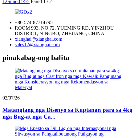
1
2
Sunod >
>>
Panid 1 / 2
+86-574-87714795
ROOM 903, NO.72, YUEMING RD, YINZHOU
DISTRICT, NINGBO, ZHEJIANG, CHINA.
xianghai@xianghai.com
sales12@xianghai.com
pinakabag-ong balita
02/07/26
Matangtang nga Disenyo sa Kuptanan para sa 4kg
nga Bug-at nga Ca...