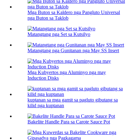
Mga Buton sa Kaldero nga Pangluto Universal
nga Buton sa Taklob
Matangtang nga Set sa Kutsilyo
Matangtang nga Gunitanan nga May SS Insert
Mga Kubyertos nga Aluminyo nga may
Induction Disks
kuptanan sa mga gamit sa pagluto gibutang sa
kilid nga kuptanan
Bakelite Handle Para sa Carote Sauce Pot