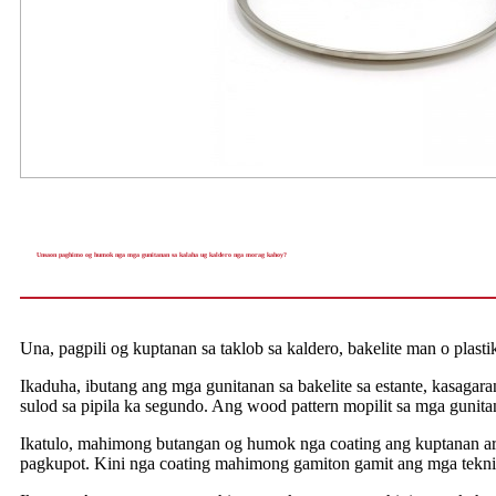
Unsaon paghimo og humok nga mga gunitanan sa kalaha ug kaldero nga morag kahoy?
Una, pagpili og kuptanan sa taklob sa kaldero, bakelite man o plasti
Ikaduha, ibutang ang mga gunitanan sa bakelite sa estante, kasagara
sulod sa pipila ka segundo. Ang wood pattern mopilit sa mga gunita
Ikatulo, mahimong butangan og humok nga coating ang kuptanan ar
pagkupot. Kini nga coating mahimong gamiton gamit ang mga teknik