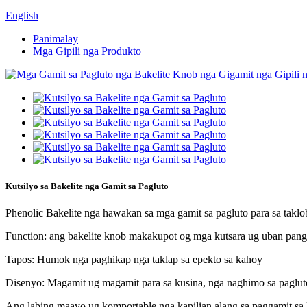
English
Panimalay
Mga Gipili nga Produkto
Kutsilyo sa Bakelite nga Gamit sa Pagluto
Phenolic Bakelite nga hawakan sa mga gamit sa pagluto para sa taklo
Function: ang bakelite knob makakupot og mga kutsara ug uban pang
Tapos: Humok nga paghikap nga taklap sa epekto sa kahoy
Disenyo: Magamit ug magamit para sa kusina, nga naghimo sa pagluto
Ang labing maayo ug komportable nga kapilian alang sa paggamit sa 