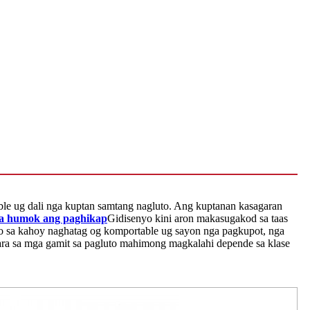
ble ug dali nga kuptan samtang nagluto. Ang kuptanan kasagaran
a humok ang paghikap
Gidisenyo kini aron makasugakod sa taas
o sa kahoy naghatag og komportable ug sayon ​​nga pagkupot, nga
ara sa mga gamit sa pagluto mahimong magkalahi depende sa klase