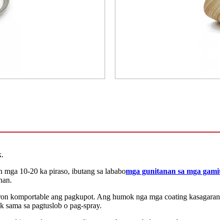
k.
n mga 10-20 ka piraso, ibutang sa lababo
mga gunitanan sa mga gamit
nan.
on komportable ang pagkupot. Ang humok nga mga coating kasagaran h
 sama sa pagtuslob o pag-spray.