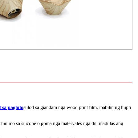
 sa pagluto
sulod sa giandam nga wood print film, ipabilin ug hupti
inimo sa silicone o goma nga materyales nga dili madulas ang