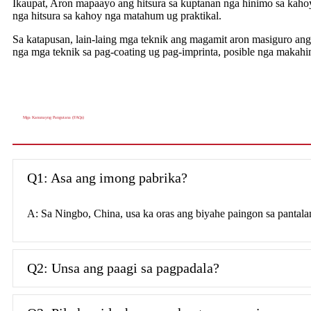
Ikaupat, Aron mapaayo ang hitsura sa kuptanan nga hinimo sa kaho
nga hitsura sa kahoy nga matahum ug praktikal.
Sa katapusan, lain-laing mga teknik ang magamit aron masiguro ang
nga mga teknik sa pag-coating ug pag-imprinta, posible nga maka
Mga Kanunayng Pangutana (FAQs)
Q1: Asa ang imong pabrika?
A: Sa Ningbo, China, usa ka oras ang biyahe paingon sa pantala
Q2: Unsa ang paagi sa pagpadala?