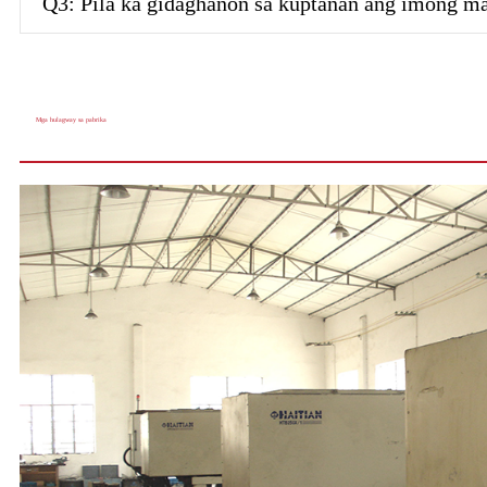
Q3: Pila ka gidaghanon sa kuptanan ang imong m
Mga hulagway sa pabrika