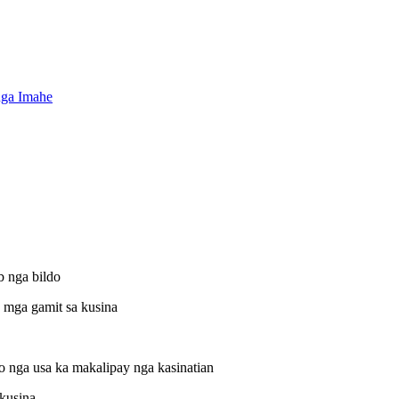
b nga bildo
 mga gamit sa kusina
 nga usa ka makalipay nga kasinatian
kusina.