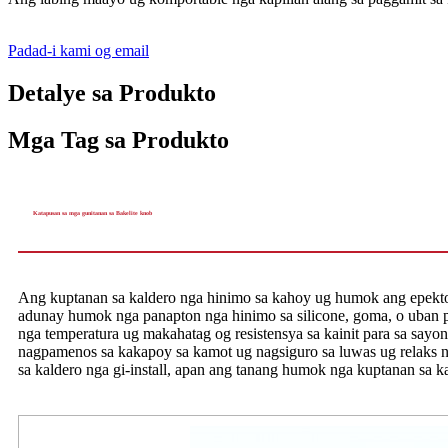
Padad-i kami og email
Detalye sa Produkto
Mga Tag sa Produkto
Katapusan sa mga gunitanan sa Bakelite knob
Ang kuptanan sa kaldero nga hinimo sa kahoy ug humok ang epekto 
adunay humok nga panapton nga hinimo sa silicone, goma, o uban p
nga temperatura ug makahatag og resistensya sa kainit para sa say
nagpamenos sa kakapoy sa kamot ug nagsiguro sa luwas ug relaks n
sa kaldero nga gi-install, apan ang tanang humok nga kuptanan sa k