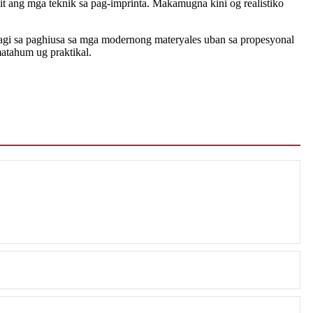
t ang mga teknik sa pag-imprinta. Makamugna kini og realistiko
naagi sa paghiusa sa mga modernong materyales uban sa propesyonal
atahum ug praktikal.