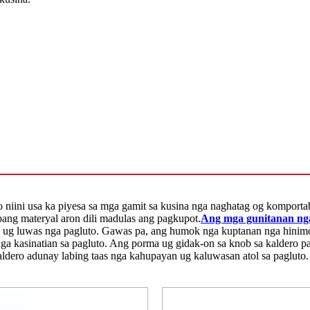
niini usa ka piyesa sa mga gamit sa kusina nga naghatag og komporta
ang materyal aron dili madulas ang pagkupot.
Ang mga gunitanan ng
on ​​ug luwas nga pagluto. Gawas pa, ang humok nga kuptanan nga hinim
ga kasinatian sa pagluto. Ang porma ug gidak-on sa knob sa kaldero p
aldero adunay labing taas nga kahupayan ug kaluwasan atol sa pagluto.