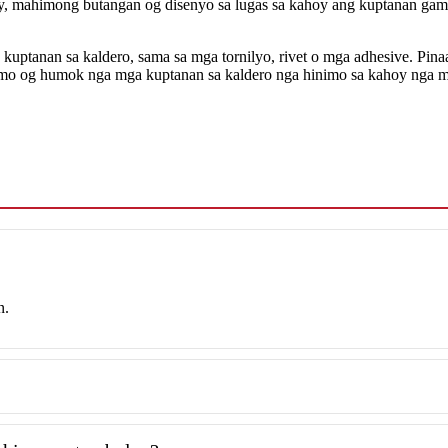
y, mahimong butangan og disenyo sa lugas sa kahoy ang kuptanan gami
 kuptanan sa kaldero, sama sa mga tornilyo, rivet o mga adhesive. Pi
himo og humok nga mga kuptanan sa kaldero nga hinimo sa kahoy nga m
n.