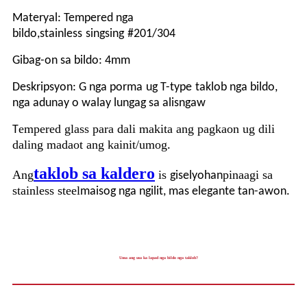
Materyal: Tempered nga
bildo,
stainless
singsing
#201/304
Gibag-on sa bildo: 4mm
Deskripsyon: G nga porma
ug T-type
taklob nga bildo,
nga adunay o walay lungag sa alisngaw
empered glass para dali makita ang pagkaon ug dili
T
daling madaot ang kainit/umog
.
taklob sa kaldero
Ang
is
pinaagi sa
giselyohan
stainless steel
maisog nga ngilit, mas elegante tan-awon.
Unsa ang usa ka lapad nga bildo nga taklob?