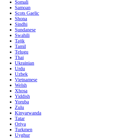
Somali
Samoan
Scots Gaelic
Shona
Sindhi
Sundanese
Swahili
Tajik
Tamil
Telugu
Thai
Ukrainian
Urdu
Uzbek
Vietnamese
Welsh
Xhosa
Yiddish
Yoruba
Zulu
Kinyarwanda
Tatar
Oriya
Turkmen
Uyghur