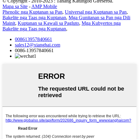
© Copyright - 2010-2023 : Tanang Katungod Gireserba.
Mapa sa Site
-
AMP Mobile
Phenolic nga Kuptanan sa Pan
,
Universal nga Kuptanan sa Pan
,
Bakelite nga Taas nga Kuptanan
,
Mga Gunitanan sa Pan nga Dili
Mainit
,
Kuptanan sa Kawali sa Pagluto
,
Mga Kubyertos nga
Bakelite nga Taas nga Kuptanan
,
008613957840661
sales12@xianghai.com
0086-13957840661