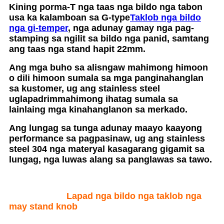
Kining porma-T nga taas nga bildo nga tabon
usa ka kalamboan sa G-type
Taklob nga bildo
nga gi-temper
, nga adunay gamay nga pag-
stamping sa ngilit sa bildo nga panid, samtang
ang taas nga stand hapit 22mm.
Ang mga buho sa alisngaw mahimong himoon
o dili himoon sumala sa mga panginahanglan
sa kustomer, ug ang stainless steel
ug
lapad
r
i
m
mahimong ihatag sumala sa
lainlaing mga kinahanglanon sa merkado.
Ang lungag sa tunga adunay maayo kaayong
performance sa pagpasinaw, ug ang stainless
steel 304 nga materyal kasagarang gigamit sa
lungag, nga luwas alang sa panglawas sa tawo.
Lapad nga bildo nga taklob nga
may stand knob