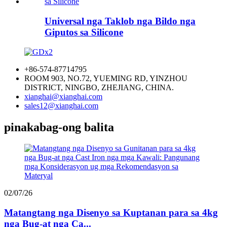
Universal nga Taklob nga Bildo nga
Giputos sa Silicone
+86-574-87714795
ROOM 903, NO.72, YUEMING RD, YINZHOU
DISTRICT, NINGBO, ZHEJIANG, CHINA.
xianghai@xianghai.com
sales12@xianghai.com
pinakabag-ong balita
02/07/26
Matangtang nga Disenyo sa Kuptanan para sa 4kg
nga Bug-at nga Ca...