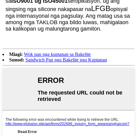
sa
ISO9001 ug ISO45001
sertipikasyon, ug ang
LFGB
singsing nga silicone nakapasar na
opisyal
nga internasyonal nga pagsulay. Ang matag usa sa
among mga TAKLOB nga bildo luwas, mahigalaon
sa kalikopan ug malungtarong gamiton.
Miagi:
Wok pan nga kuptanan sa Bakelite
Sunod:
Sandwich Pan nga Bakelite nga Kuptanan