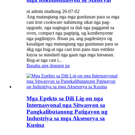
ni admin niadtong 26-07-02
Ang matangtang nga mga gunitanan para sa mga
cast iron cookware nahimong sikat nga pag-
upgrade, nga nagtugot sa dali nga paggamit sa
oven, compact nga pagtipig, ug kombenyente
nga paglimpyo. Bisan pa, ang pagdesinyo og
kasaligan nga matangtang nga gunitanan para sa
4kg nga bug-at nga cast iron pans mas estrikto
kaysa sa standard nga gaan nga mga lutoanan.
Bug-at nga cast i...
Basaha ang dugang pa
Mga Epekto sa Dili Lig-on nga
Internasyonal nga Sitwasyon sa
Pangkalibutanong Patigayon ug
Industriya sa mga Aksesorya sa
Kusina