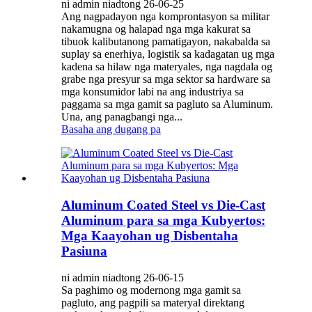
ni admin niadtong 26-06-25
Ang nagpadayon nga komprontasyon sa militar
nakamugna og halapad nga mga kakurat sa
tibuok kalibutanong pamatigayon, nakabalda sa
suplay sa enerhiya, logistik sa kadagatan ug mga
kadena sa hilaw nga materyales, nga nagdala og
grabe nga presyur sa mga sektor sa hardware sa
mga konsumidor labi na ang industriya sa
paggama sa mga gamit sa pagluto sa Aluminum.
Una, ang panagbangi nga...
Basaha ang dugang pa
Aluminum Coated Steel vs Die-Cast
Aluminum para sa mga Kubyertos:
Mga Kaayohan ug Disbentaha
Pasiuna
ni admin niadtong 26-06-15
Sa paghimo og modernong mga gamit sa
pagluto, ang pagpili sa materyal direktang