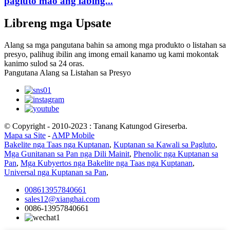
pagluto mao ang labing...
Libreng mga Upsate
Alang sa mga pangutana bahin sa among mga produkto o listahan sa
presyo, palihug ibilin ang imong email kanamo ug kami mokontak
kanimo sulod sa 24 oras.
Pangutana Alang sa Listahan sa Presyo
© Copyright - 2010-2023 : Tanang Katungod Gireserba.
Mapa sa Site
-
AMP Mobile
Bakelite nga Taas nga Kuptanan
,
Kuptanan sa Kawali sa Pagluto
,
Mga Gunitanan sa Pan nga Dili Mainit
,
Phenolic nga Kuptanan sa
Pan
,
Mga Kubyertos nga Bakelite nga Taas nga Kuptanan
,
Universal nga Kuptanan sa Pan
,
008613957840661
sales12@xianghai.com
0086-13957840661