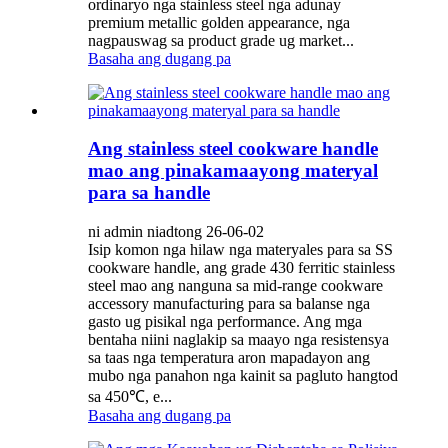
ordinaryo nga stainless steel nga adunay
premium metallic golden appearance, nga
nagpauswag sa product grade ug market...
Basaha ang dugang pa
Ang stainless steel cookware handle
mao ang pinakamaayong materyal
para sa handle
ni admin niadtong 26-06-02
Isip komon nga hilaw nga materyales para sa SS
cookware handle, ang grade 430 ferritic stainless
steel mao ang nanguna sa mid-range cookware
accessory manufacturing para sa balanse nga
gasto ug pisikal nga performance. Ang mga
bentaha niini naglakip sa maayo nga resistensya
sa taas nga temperatura aron mapadayon ang
mubo nga panahon nga kainit sa pagluto hangtod
sa 450℃, e...
Basaha ang dugang pa