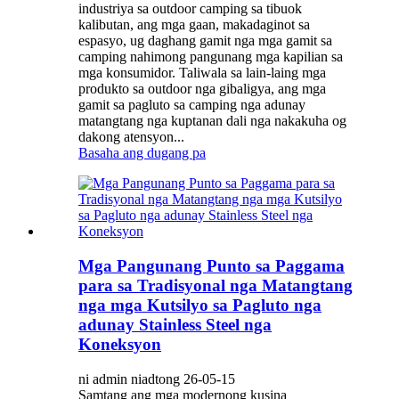
industriya sa outdoor camping sa tibuok
kalibutan, ang mga gaan, makadaginot sa
espasyo, ug daghang gamit nga mga gamit sa
camping nahimong pangunang mga kapilian sa
mga konsumidor. Taliwala sa lain-laing mga
produkto sa outdoor nga gibaligya, ang mga
gamit sa pagluto sa camping nga adunay
matangtang nga kuptanan dali nga nakakuha og
dakong atensyon...
Basaha ang dugang pa
Mga Pangunang Punto sa Paggama
para sa Tradisyonal nga Matangtang
nga mga Kutsilyo sa Pagluto nga
adunay Stainless Steel nga
Koneksyon
ni admin niadtong 26-05-15
Samtang ang mga modernong kusina