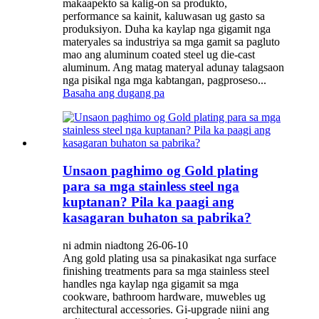
makaapekto sa kalig-on sa produkto,
performance sa kainit, kaluwasan ug gasto sa
produksiyon. Duha ka kaylap nga gigamit nga
materyales sa industriya sa mga gamit sa pagluto
mao ang aluminum coated steel ug die-cast
aluminum. Ang matag materyal adunay talagsaon
nga pisikal nga mga kabtangan, pagproseso...
Basaha ang dugang pa
Unsaon paghimo og Gold plating
para sa mga stainless steel nga
kuptanan? Pila ka paagi ang
kasagaran buhaton sa pabrika?
ni admin niadtong 26-06-10
Ang gold plating usa sa pinakasikat nga surface
finishing treatments para sa mga stainless steel
handles nga kaylap nga gigamit sa mga
cookware, bathroom hardware, muwebles ug
architectural accessories. Gi-upgrade niini ang