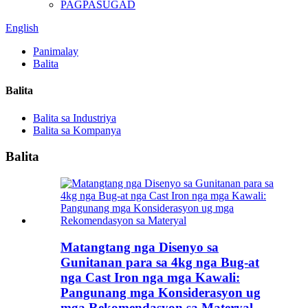
PAGPASUGAD
English
Panimalay
Balita
Balita
Balita sa Industriya
Balita sa Kompanya
Balita
Matangtang nga Disenyo sa
Gunitanan para sa 4kg nga Bug-at
nga Cast Iron nga mga Kawali:
Pangunang mga Konsiderasyon ug
mga Rekomendasyon sa Materyal