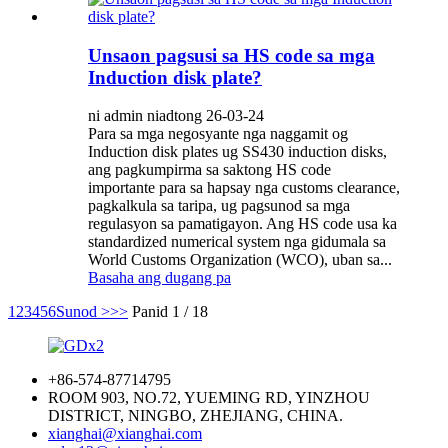
Unsaon pagsusi sa HS code sa mga
Induction disk plate?
ni admin niadtong 26-03-24
Para sa mga negosyante nga naggamit og
Induction disk plates ug SS430 induction disks,
ang pagkumpirma sa saktong HS code
importante para sa hapsay nga customs clearance,
pagkalkula sa taripa, ug pagsunod sa mga
regulasyon sa pamatigayon. Ang HS code usa ka
standardized numerical system nga gidumala sa
World Customs Organization (WCO), uban sa...
Basaha ang dugang pa
1
2
3
4
5
6
Sunod >
>>
Panid 1 / 18
+86-574-87714795
ROOM 903, NO.72, YUEMING RD, YINZHOU
DISTRICT, NINGBO, ZHEJIANG, CHINA.
xianghai@xianghai.com