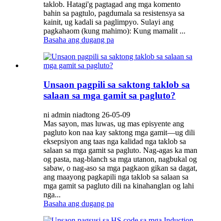
taklob. Hatagi'g pagtagad ang mga komento
bahin sa pagtulo, pagdumala sa resistensya sa
kainit, ug kadali sa paglimpyo. Sulayi ang
pagkahaom (kung mahimo): Kung mamalit ...
Basaha ang dugang pa
Unsaon pagpili sa saktong taklob sa
salaan sa mga gamit sa pagluto?
ni admin niadtong 26-05-09
Mas sayon, mas luwas, ug mas episyente ang
pagluto kon naa kay saktong mga gamit—ug dili
eksepsiyon ang taas nga kalidad nga taklob sa
salaan sa mga gamit sa pagluto. Nag-agas ka man
og pasta, nag-blanch sa mga utanon, nagbukal og
sabaw, o nag-aso sa mga pagkaon gikan sa dagat,
ang maayong pagkapili nga taklob sa salaan sa
mga gamit sa pagluto dili na kinahanglan og lahi
nga...
Basaha ang dugang pa