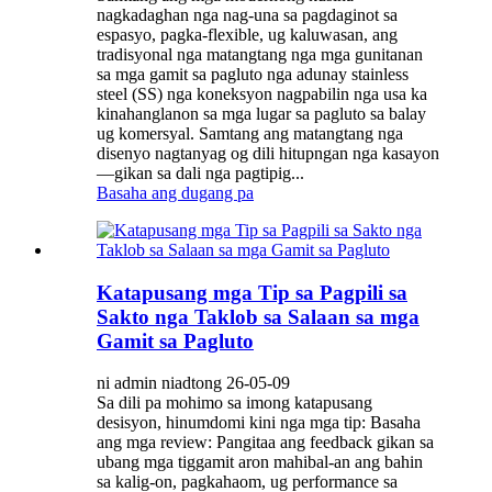
nagkadaghan nga nag-una sa pagdaginot sa
espasyo, pagka-flexible, ug kaluwasan, ang
tradisyonal nga matangtang nga mga gunitanan
sa mga gamit sa pagluto nga adunay stainless
steel (SS) nga koneksyon nagpabilin nga usa ka
kinahanglanon sa mga lugar sa pagluto sa balay
ug komersyal. Samtang ang matangtang nga
disenyo nagtanyag og dili hitupngan nga kasayon
—gikan sa dali nga pagtipig...
Basaha ang dugang pa
Katapusang mga Tip sa Pagpili sa
Sakto nga Taklob sa Salaan sa mga
Gamit sa Pagluto
ni admin niadtong 26-05-09
Sa dili pa mohimo sa imong katapusang
desisyon, hinumdomi kini nga mga tip: Basaha
ang mga review: Pangitaa ang feedback gikan sa
ubang mga tiggamit aron mahibal-an ang bahin
sa kalig-on, pagkahaom, ug performance sa