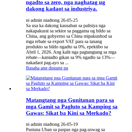
ngadto sa zero, nga naghatag ug
dakong kadaot sa industriya.
ni admin niadtong 26-05-25
Sa usa ka dakong kausaban sa palisiya nga
nakapakurat sa sektor sa paggama og bildo sa
China, ang gobyerno sa China mipakunhod sa
mga rebate sa export VAT para sa tanang
produkto sa bildo ngadto sa 0%, epektibo sa
Abril 1, 2026. Ang kalit nga pagtangtang sa mga
rebate—kaniadto gikan sa 9% ngadto sa 13%—
nakadaot pag-ayo sa ...
Basaha ang dugang pa
Matangtang nga Gunitanan para sa
mga Gamit sa Pagluto sa Kamping sa
Gawas: Sikat ba Kini sa Merkado?
ni admin niadtong 26-05-19
Pasiuna Uban sa paspas nga pag-uswag sa