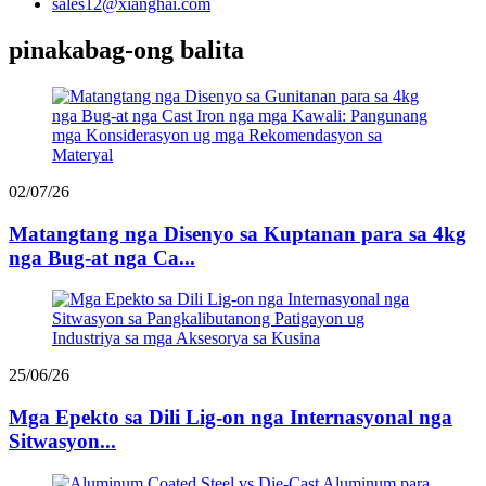
sales12@xianghai.com
pinakabag-ong balita
02/07/26
Matangtang nga Disenyo sa Kuptanan para sa 4kg
nga Bug-at nga Ca...
25/06/26
Mga Epekto sa Dili Lig-on nga Internasyonal nga
Sitwasyon...