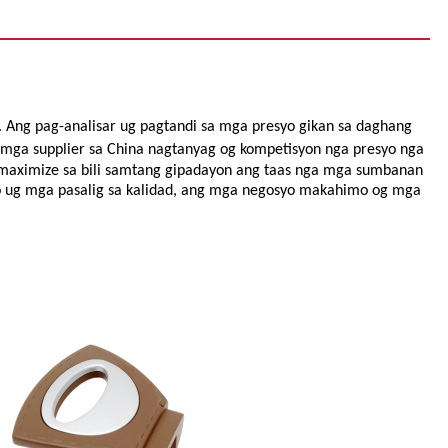
. Ang pag-analisar ug pagtandi sa mga presyo gikan sa daghang
 mga supplier sa China nagtanyag og kompetisyon nga presyo nga
g-maximize sa bili samtang gipadayon ang taas nga mga sumbanan
o ug mga pasalig sa kalidad, ang mga negosyo makahimo og mga