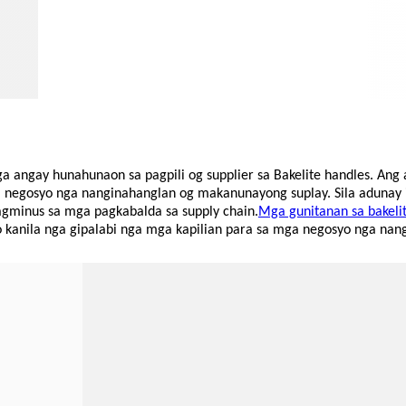
a angay hunahunaon sa pagpili og supplier sa Bakelite handles. Ang 
a negosyo nga nanginahanglan og makanunayong suplay. Sila adunay
agminus sa mga pagkabalda sa supply chain.
Mga gunitanan sa bakelit
 kanila nga gipalabi nga mga kapilian para sa mga negosyo nga nangi