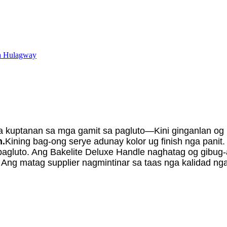
 kuptanan sa mga gamit sa pagluto—Kini ginganlan og 
n.
Kining bag-ong serye adunay kolor ug finish nga panit
pagluto. Ang Bakelite Deluxe Handle naghatag og gibu
 Ang matag supplier nagmintinar sa taas nga kalidad n