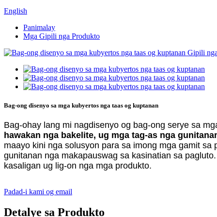
English
Panimalay
Mga Gipili nga Produkto
Bag-ong disenyo sa mga kubyertos nga taas og kuptanan
Bag-ohay lang mi nagdisenyo og bag-ong serye sa mga
hawakan nga bakelite, ug mga tag-as nga gunitana
maayo kini nga solusyon para sa imong mga gamit sa 
gunitanan nga makapauswag sa kasinatian sa pagluto.
kasaligan ug lig-on nga mga produkto.
Padad-i kami og email
Detalye sa Produkto