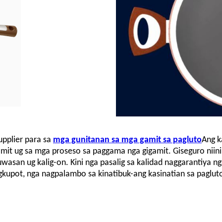
upplier para sa
mga gunitanan sa mga gamit sa pagluto
Ang k
mit ug sa mga proseso sa paggama nga gigamit. Giseguro niin
san ug kalig-on. Kini nga pasalig sa kalidad naggarantiya n
upot, nga nagpalambo sa kinatibuk-ang kasinatian sa paglut