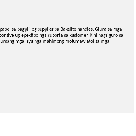
pel sa pagpili og supplier sa Bakelite handles. Giuna sa mga
onsive ug epektibo nga suporta sa kustomer. Kini nagsiguro sa
an unsang mga isyu nga mahimong motumaw atol sa mga