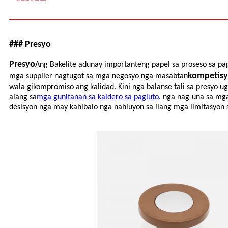
Parametro sa Produkto
### Presyo
Presyo
Ang Bakelite adunay importanteng papel sa proseso sa pa
kompetisy
mga supplier nagtugot sa mga negosyo nga masabtan
wala gikompromiso ang kalidad. Kini nga balanse tali sa presyo
alang sa
mga gunitanan sa kaldero sa pagluto
. nga nag-una sa mg
desisyon nga may kahibalo nga nahiuyon sa ilang mga limitasyon 