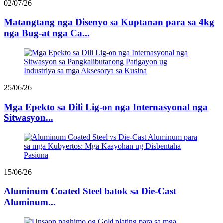
02/07/26
Matangtang nga Disenyo sa Kuptanan para sa 4kg
nga Bug-at nga Ca...
25/06/26
Mga Epekto sa Dili Lig-on nga Internasyonal nga
Sitwasyon...
15/06/26
Aluminum Coated Steel batok sa Die-Cast
Aluminum...