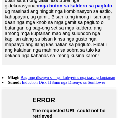
uban sa among Stainless Steel nga
gidekorasyonan
mga buton sa kaldero sa pagluto
ug masinati ang hingpit nga kombinasyon sa estilo,
kahupayan, ug gamit. Bisan kung imong ilisan ang
daan nga mga knob sa mga gamit sa pagluto o
butangan og bag-ong set sa mga kaldero, ang
among mga kuptanan mao ang sulundon nga
kapilian alang sa bisan kinsa nga gusto nga
mapaayo ang ilang kasinatian sa pagluto. Hibal-i
ang kalainan nga mahimo sa sobra sa tulo ka
dekada nga kahanas sa imong kusina karon!
Miagi:
Bag-ong disenyo sa mga kubyertos nga taas og kuptanan
Sunod:
Induction Disk 118mm nga Disenyo sa Sunflower