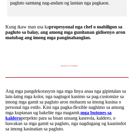
pagluto samtang nag-andam og lamian nga pagkaon.
Kung ikaw man usa ka
propesyonal nga chef o mahiligon sa
pagluto sa balay, ang among mga gunitanan gidisenyo aron
matubag ang imong mga panginahanglan.
Parametro sa Produkto
Ang mga pangdekorasyon nga mga linya anaa nga gipintalan sa
lain-laing mga kolor, nga nagtugot kanimo sa pag-customize sa
imong mga gamit sa pagluto aron mohaom sa imong kusina o
personal nga estilo. Kini nga pagka-flexible naghimo sa among
mga kuptanan ug bakelite nga magamit.
mga butones sa
kaldero
perpekto para sa bisan unsang kaserola, kaldero, o
hawakan sa mga gamit sa pagluto, nga nagdugang og kaanindot
sa imong kasinatian sa pagluto.