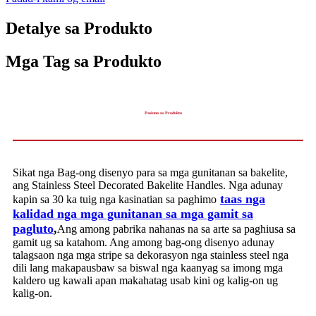
Detalye sa Produkto
Mga Tag sa Produkto
Pasiuna sa Produkto
Sikat nga Bag-ong disenyo para sa mga gunitanan sa bakelite,
ang Stainless Steel Decorated Bakelite Handles. Nga adunay
taas nga
kapin sa 30 ka tuig nga kasinatian sa paghimo
kalidad nga mga gunitanan sa mga gamit sa
pagluto
,
Ang among pabrika nahanas na sa arte sa paghiusa sa
gamit ug sa katahom. Ang among bag-ong disenyo adunay
talagsaon nga mga stripe sa dekorasyon nga stainless steel nga
dili lang makapausbaw sa biswal nga kaanyag sa imong mga
kaldero ug kawali apan makahatag usab kini og kalig-on ug
kalig-on.