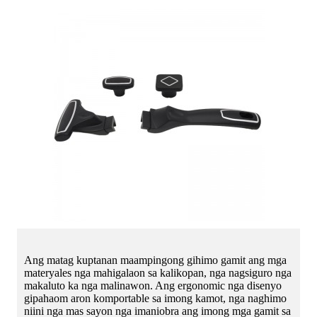
Ang matag kuptanan maampingong gihimo gamit ang mga
materyales nga mahigalaon sa kalikopan, nga nagsiguro nga
makaluto ka nga malinawon. Ang ergonomic nga disenyo
gipahaom aron komportable sa imong kamot, nga naghimo
niini nga mas sayon ​​​​​​nga imaniobra ang imong mga gamit sa