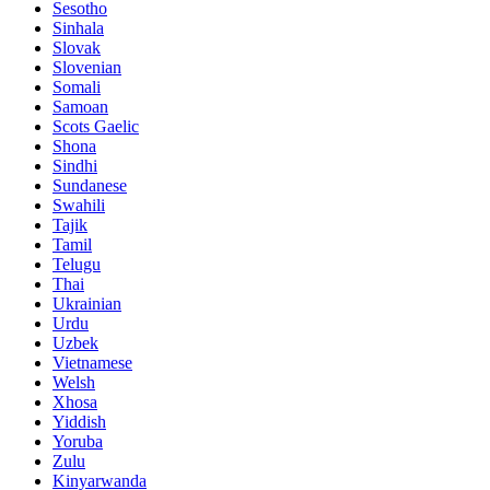
Sesotho
Sinhala
Slovak
Slovenian
Somali
Samoan
Scots Gaelic
Shona
Sindhi
Sundanese
Swahili
Tajik
Tamil
Telugu
Thai
Ukrainian
Urdu
Uzbek
Vietnamese
Welsh
Xhosa
Yiddish
Yoruba
Zulu
Kinyarwanda