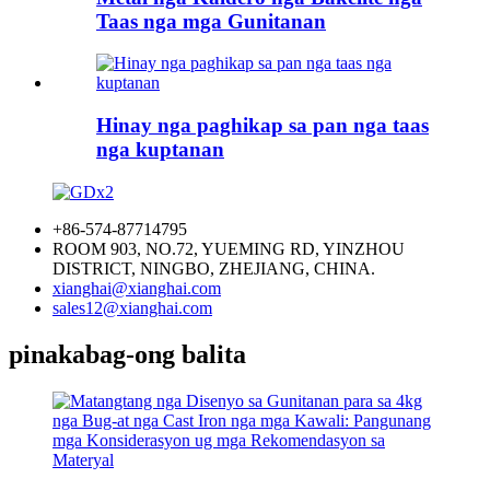
Taas nga mga Gunitanan
Hinay nga paghikap sa pan nga taas
nga kuptanan
+86-574-87714795
ROOM 903, NO.72, YUEMING RD, YINZHOU
DISTRICT, NINGBO, ZHEJIANG, CHINA.
xianghai@xianghai.com
sales12@xianghai.com
pinakabag-ong balita