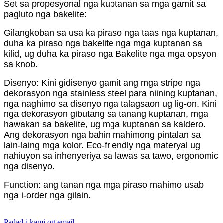
Set sa propesyonal nga kuptanan sa mga gamit sa
pagluto nga bakelite:
Gilangkoban sa usa ka piraso nga taas nga kuptanan,
duha ka piraso nga bakelite nga mga kuptanan sa
kilid, ug duha ka piraso nga Bakelite nga mga opsyon
sa knob.
Disenyo: Kini gidisenyo gamit ang mga stripe nga
dekorasyon nga stainless steel para niining kuptanan,
nga naghimo sa disenyo nga talagsaon ug lig-on. Kini
nga dekorasyon gibutang sa tanang kuptanan, mga
hawakan sa bakelite, ug mga kuptanan sa kaldero.
Ang dekorasyon nga bahin mahimong pintalan sa
lain-laing mga kolor. Eco-friendly nga materyal ug
nahiuyon sa inhenyeriya sa lawas sa tawo, ergonomic
nga disenyo.
Function: ang tanan nga mga piraso mahimo usab
nga i-order nga gilain.
Padad-i kami og email