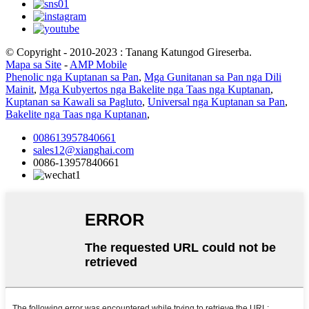
© Copyright - 2010-2023 : Tanang Katungod Gireserba.
Mapa sa Site
-
AMP Mobile
Phenolic nga Kuptanan sa Pan
,
Mga Gunitanan sa Pan nga Dili
Mainit
,
Mga Kubyertos nga Bakelite nga Taas nga Kuptanan
,
Kuptanan sa Kawali sa Pagluto
,
Universal nga Kuptanan sa Pan
,
Bakelite nga Taas nga Kuptanan
,
008613957840661
sales12@xianghai.com
0086-13957840661