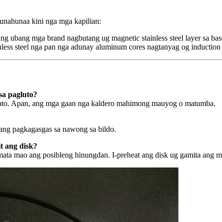
nahunaa kini nga mga kapilian:
Ang ubang mga brand nagbutang ug magnetic stainless steel layer sa bas
less steel nga pan nga adunay aluminum cores nagtanyag og induction c
sa pagluto?
 plato. Apan, ang mga gaan nga kaldero mahimong mauyog o matumba.
 ang pagkagasgas sa nawong sa bildo.
t ang disk?
ata mao ang posibleng hinungdan. I-preheat ang disk ug gamita ang ma