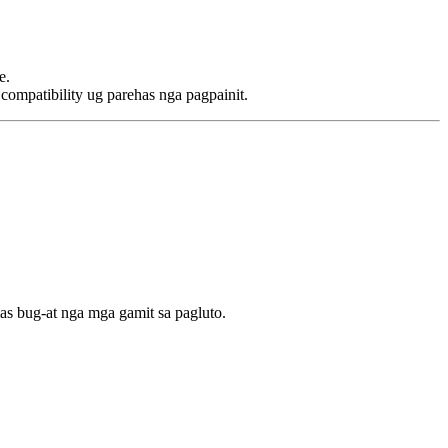
e.
ompatibility ug parehas nga pagpainit.
s bug-at nga mga gamit sa pagluto.