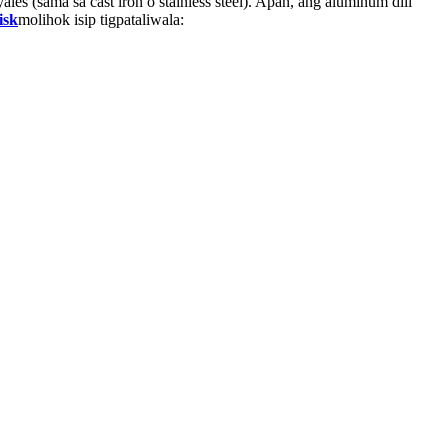
s (sama sa cast iron o stainless steel). Apan, ang aluminum dili
isk
molihok isip tigpataliwala: