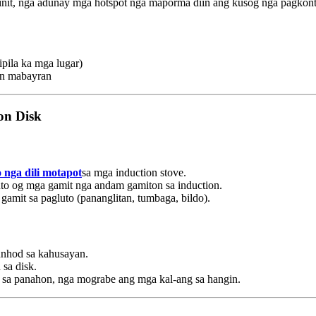
init, nga adunay mga hotspot nga maporma diin ang kusog nga pagkont
ipila ka mga lugar)
on mabayran
on Disk
 nga dili motapot
sa mga induction stove.
luto og mga gamit nga andam gamiton sa induction.
amit sa pagluto (pananglitan, tumbaga, bildo).
unhod sa kahusayan.
 sa disk.
sa panahon, nga mograbe ang mga kal-ang sa hangin.