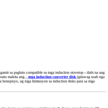
gamit sa pagluto compatible sa mga induction stovetop—ilabi na ang
nato makita ang...
mga induction converter disk
(gitawag usab nga
a benepisyo, ug mga limitasyon sa induction disks para sa mga