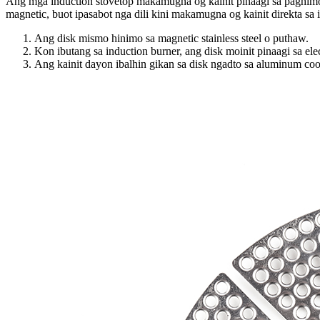
Ang mga induction stovetop makamugna og kainit pinaagi sa paghimo og
magnetic, buot ipasabot nga dili kini makamugna og kainit direkta sa
Ang disk mismo hinimo sa magnetic stainless steel o puthaw.
Kon ibutang sa induction burner, ang disk moinit pinaagi sa ele
Ang kainit dayon ibalhin gikan sa disk ngadto sa aluminum co