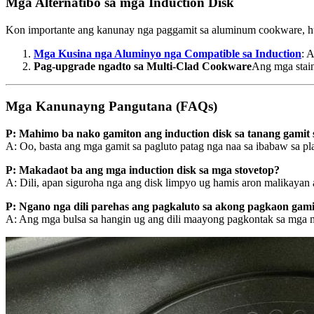
Mga Alternatibo sa mga Induction Disk
Kon importante ang kanunay nga paggamit sa aluminum cookware, hu
Mga Kusina nga Aluminyo nga Compatible sa Induction
: 
Pag-upgrade ngadto sa Multi-Clad Cookware
Ang mga stain
Mga Kanunayng Pangutana (FAQs)
P: Mahimo ba nako gamiton ang induction disk sa tanang gamit 
A: Oo, basta ang mga gamit sa pagluto patag nga naa sa ibabaw sa
P: Makadaot ba ang mga induction disk sa mga stovetop?
A: Dili, apan siguroha nga ang disk limpyo ug hamis aron malikayan
P: Ngano nga dili parehas ang pagkaluto sa akong pagkaon gami
A: Ang mga bulsa sa hangin ug ang dili maayong pagkontak sa mga m