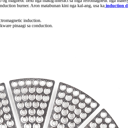
 magnetic field nga makig-interact sa mga ferromagnetic nga materyale
 induction burner. Aron matabunan kini nga kal-ang, usa ka
induction d
ctromagnetic induction.
okware pinaagi sa conduction.