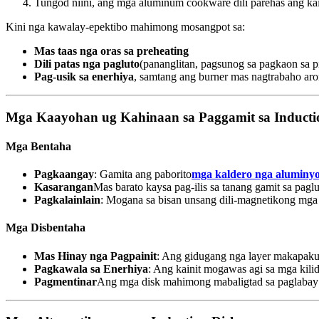
Tungod niini, ang mga aluminum cookware dili parehas ang ka
Kini nga kawalay-epektibo mahimong mosangpot sa:
Mas taas nga oras sa preheating
Dili patas nga pagluto
(pananglitan, pagsunog sa pagkaon sa p
Pag-usik sa enerhiya
, samtang ang burner mas nagtrabaho ar
Mga Kaayohan ug Kahinaan sa Paggamit sa Inducti
Mga Bentaha
Pagkaangay
: Gamita ang paborito
mga kaldero nga aluminyo
Kasarangan
Mas barato kaysa pag-ilis sa tanang gamit sa pag
Pagkalainlain
: Mogana sa bisan unsang dili-magnetikong mga g
Mga Disbentaha
Mas Hinay nga Pagpainit
: Ang gidugang nga layer makapak
Pagkawala sa Enerhiya
: Ang kainit mogawas agi sa mga kilid
Pagmentinar
Ang mga disk mahimong mabaligtad sa paglabay 