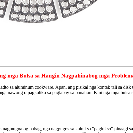
a ang mga Bulsa sa Hangin Nagpahinabog mga Problem
adto sa aluminum cookware. Apan, ang pisikal nga kontak tali sa disk
 mga nawong o pagkaliko sa paglabay sa panahon. Kini nga mga bulsa s
to nagmugna og babag, nga nagpugos sa kainit sa "paglukso" pinaagi sa