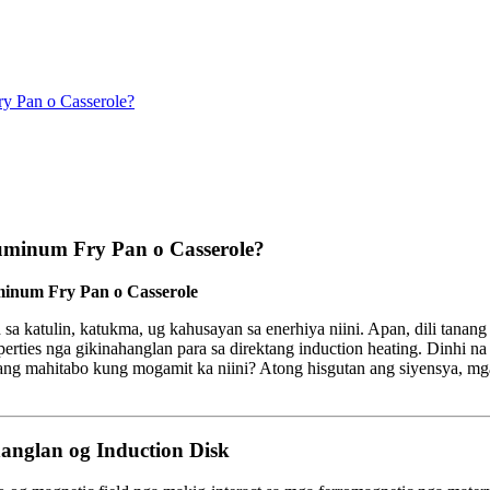
y Pan o Casserole?
uminum Fry Pan o Casserole?
minum Fry Pan o Casserole
 katulin, katukma, ug kahusayan sa enerhiya niini. Apan, dili tanang 
rties nga gikinahanglan para sa direktang induction heating. Dinhi na 
 ang mahitabo kung mogamit ka niini? Atong hisgutan ang siyensya, mg
nglan og Induction Disk