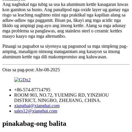
Ang nagbukal nga tubig sa usa ka aluminum kettle kasagaran luwas
kon gamiton sa husto. Ang panalipod nga oxide layer ug gamay nga
risgo sa leaching naghimo niini nga praktikal nga kapilian alang sa
adlaw-adlaw nga paggamit. Bisan pa, likayi ang mga acidic nga
likido ug ampingi pag-ayo ang imong kettle. Alang sa mga adunay
mga problema sa panglawas, ang stainless steel o ceramic kettles
maayo kaayo nga mga alternatibo.
Pinaagi sa pagsabot sa siyensya ug pagsunod sa mga simpleng pag-
amping, masaligon nimong matagamtam ang kasayon ​​sa imong
aluminum kettle nga dili makompromiso ang kaluwasan.
Oras sa pag-post: Abr-08-2025
+86-574-87714795
ROOM 903, NO.72, YUEMING RD, YINZHOU
DISTRICT, NINGBO, ZHEJIANG, CHINA.
xianghai@xianghai.com
sales12@xianghai.com
pinakabag-ong balita