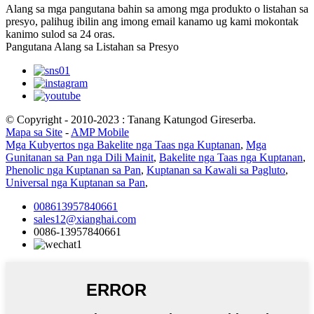
Alang sa mga pangutana bahin sa among mga produkto o listahan sa
presyo, palihug ibilin ang imong email kanamo ug kami mokontak
kanimo sulod sa 24 oras.
Pangutana Alang sa Listahan sa Presyo
© Copyright - 2010-2023 : Tanang Katungod Gireserba.
Mapa sa Site
-
AMP Mobile
Mga Kubyertos nga Bakelite nga Taas nga Kuptanan
,
Mga
Gunitanan sa Pan nga Dili Mainit
,
Bakelite nga Taas nga Kuptanan
,
Phenolic nga Kuptanan sa Pan
,
Kuptanan sa Kawali sa Pagluto
,
Universal nga Kuptanan sa Pan
,
008613957840661
sales12@xianghai.com
0086-13957840661