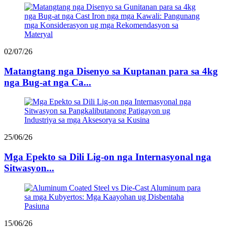
02/07/26
Matangtang nga Disenyo sa Kuptanan para sa 4kg
nga Bug-at nga Ca...
25/06/26
Mga Epekto sa Dili Lig-on nga Internasyonal nga
Sitwasyon...
15/06/26