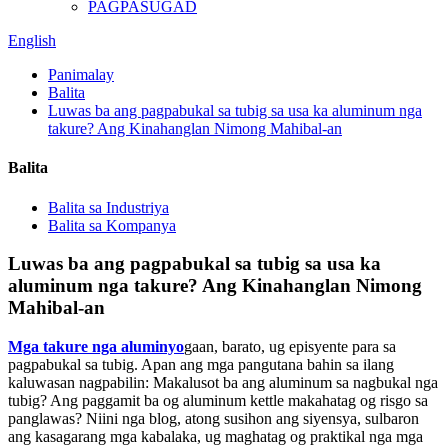
PAGPASUGAD
English
Panimalay
Balita
Luwas ba ang pagpabukal sa tubig sa usa ka aluminum nga
takure? Ang Kinahanglan Nimong Mahibal-an
Balita
Balita sa Industriya
Balita sa Kompanya
Luwas ba ang pagpabukal sa tubig sa usa ka
aluminum nga takure? Ang Kinahanglan Nimong
Mahibal-an
Mga takure nga aluminyo
gaan, barato, ug episyente para sa
pagpabukal sa tubig. Apan ang mga pangutana bahin sa ilang
kaluwasan nagpabilin: Makalusot ba ang aluminum sa nagbukal nga
tubig? Ang paggamit ba og aluminum kettle makahatag og risgo sa
panglawas? Niini nga blog, atong susihon ang siyensya, sulbaron
ang kasagarang mga kabalaka, ug maghatag og praktikal nga mga