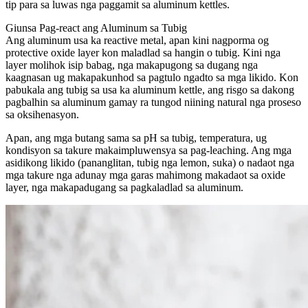
tip para sa luwas nga paggamit sa aluminum kettles.
Giunsa Pag-react ang Aluminum sa Tubig
Ang aluminum usa ka reactive metal, apan kini nagporma og
protective oxide layer kon maladlad sa hangin o tubig. Kini nga
layer molihok isip babag, nga makapugong sa dugang nga
kaagnasan ug makapakunhod sa pagtulo ngadto sa mga likido. Kon
pabukala ang tubig sa usa ka aluminum kettle, ang risgo sa dakong
pagbalhin sa aluminum gamay ra tungod niining natural nga proseso
sa oksihenasyon.
Apan, ang mga butang sama sa pH sa tubig, temperatura, ug
kondisyon sa takure makaimpluwensya sa pag-leaching. Ang mga
asidikong likido (pananglitan, tubig nga lemon, suka) o nadaot nga
mga takure nga adunay mga garas mahimong makadaot sa oxide
layer, nga makapadugang sa pagkaladlad sa aluminum.