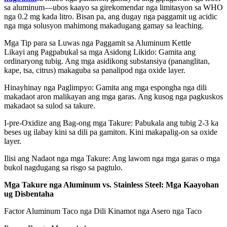
sa aluminum—ubos kaayo sa girekomendar nga limitasyon sa WHO
nga 0.2 mg kada litro. Bisan pa, ang dugay nga paggamit ug acidic
nga mga solusyon mahimong makadugang gamay sa leaching.
Mga Tip para sa Luwas nga Paggamit sa Aluminum Kettle
Likayi ang Pagpabukal sa mga Asidong Likido: Gamita ang
ordinaryong tubig. Ang mga asidikong substansiya (pananglitan,
kape, tsa, citrus) makaguba sa panalipod nga oxide layer.
Hinayhinay nga Paglimpyo: Gamita ang mga espongha nga dili
makadaot aron malikayan ang mga garas. Ang kusog nga pagkuskos
makadaot sa sulod sa takure.
I-pre-Oxidize ang Bag-ong mga Takure: Pabukala ang tubig 2-3 ka
beses ug ilabay kini sa dili pa gamiton. Kini makapalig-on sa oxide
layer.
Ilisi ang Nadaot nga mga Takure: Ang lawom nga mga garas o mga
bukol nagdugang sa risgo sa pagtulo.
Mga Takure nga Aluminum vs. Stainless Steel: Mga Kaayohan
ug Disbentaha
Factor Aluminum Taco nga Dili Kinamot nga Asero nga Taco