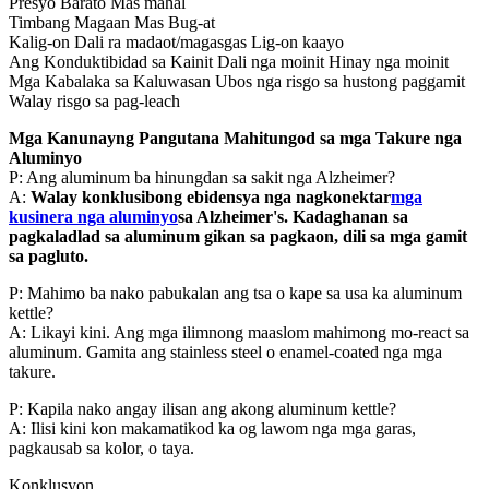
Presyo Barato Mas mahal
Timbang Magaan Mas Bug-at
Kalig-on Dali ra madaot/magasgas Lig-on kaayo
Ang Konduktibidad sa Kainit Dali nga moinit Hinay nga moinit
Mga Kabalaka sa Kaluwasan Ubos nga risgo sa hustong paggamit
Walay risgo sa pag-leach
Mga Kanunayng Pangutana Mahitungod sa mga Takure nga
Aluminyo
P: Ang aluminum ba hinungdan sa sakit nga Alzheimer?
A:
Walay konklusibong ebidensya nga nagkonektar
mga
kusinera nga aluminyo
sa Alzheimer's. Kadaghanan sa
pagkaladlad sa aluminum gikan sa pagkaon, dili sa mga gamit
sa pagluto.
P: Mahimo ba nako pabukalan ang tsa o kape sa usa ka aluminum
kettle?
A: Likayi kini. Ang mga ilimnong maaslom mahimong mo-react sa
aluminum. Gamita ang stainless steel o enamel-coated nga mga
takure.
P: Kapila nako angay ilisan ang akong aluminum kettle?
A: Ilisi kini kon makamatikod ka og lawom nga mga garas,
pagkausab sa kolor, o taya.
Konklusyon