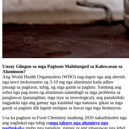
Unsay Giingon sa mga Pagtuon Mahitungod sa Kaluwasan sa
Aluminum?
Ang World Health Organization (WHO) nag-ingon nga ang aberids
nga tawo mokonsumo og 3-10 mg nga aluminum kada adlaw
pinaagi sa pagkaon, tubig, ug mga gamit sa pagluto. Samtang ang
sobra nga pag-inom og aluminum nalambigit sa mga problema sa
panglawas (pananglitan, mga isyu sa neurological), ang panukiduki
nagpakita nga ang gamay nga kantidad nga natunaw gikan sa mga
gamit sa pagluto dili lagmit molapas sa luwas nga mga limitasyon.
Usa ka pagtuon sa Food Chemistry niadtong 2020 nakadiskubre nga
ang nagbukal nga tubig sa
mga takure nga aluminyo nga
nagbukal
sa mubo nga panahon, gamay ra ang gipagawas nga lebel