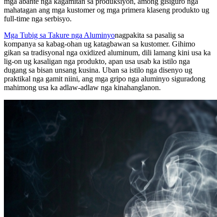
mga abante nga kagamitan sa produksiyon, among gisiguro nga
mahatagan ang mga kustomer og mga primera klaseng produkto ug
full-time nga serbisyo.
Mga Tubig sa Takure nga Aluminyo
nagpakita sa pasalig sa
kompanya sa kabag-ohan ug katagbawan sa kustomer. Gihimo
gikan sa tradisyonal nga oxidized aluminum, dili lamang kini usa ka
lig-on ug kasaligan nga produkto, apan usa usab ka istilo nga
dugang sa bisan unsang kusina. Uban sa istilo nga disenyo ug
praktikal nga gamit niini, ang mga gripo nga aluminyo siguradong
mahimong usa ka adlaw-adlaw nga kinahanglanon.