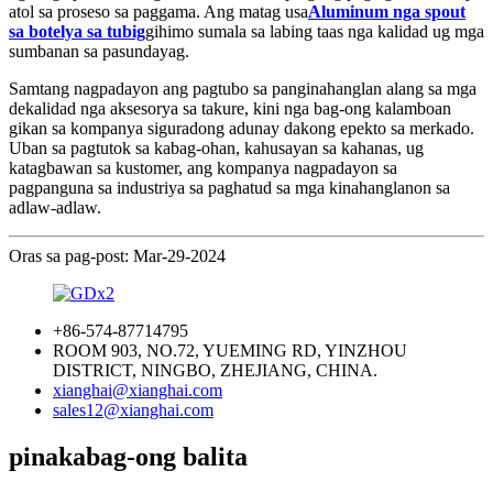
atol sa proseso sa paggama. Ang matag usa
Aluminum nga spout
sa botelya sa tubig
gihimo sumala sa labing taas nga kalidad ug mga
sumbanan sa pasundayag.
Samtang nagpadayon ang pagtubo sa panginahanglan alang sa mga
dekalidad nga aksesorya sa takure, kini nga bag-ong kalamboan
gikan sa kompanya siguradong adunay dakong epekto sa merkado.
Uban sa pagtutok sa kabag-ohan, kahusayan sa kahanas, ug
katagbawan sa kustomer, ang kompanya nagpadayon sa
pagpanguna sa industriya sa paghatud sa mga kinahanglanon sa
adlaw-adlaw.
Oras sa pag-post: Mar-29-2024
+86-574-87714795
ROOM 903, NO.72, YUEMING RD, YINZHOU
DISTRICT, NINGBO, ZHEJIANG, CHINA.
xianghai@xianghai.com
sales12@xianghai.com
pinakabag-ong balita