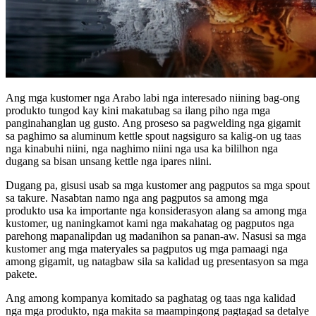
Ang mga kustomer nga Arabo labi nga interesado niining bag-ong
produkto tungod kay kini makatubag sa ilang piho nga mga
panginahanglan ug gusto. Ang proseso sa pagwelding nga gigamit
sa paghimo sa aluminum kettle spout nagsiguro sa kalig-on ug taas
nga kinabuhi niini, nga naghimo niini nga usa ka bililhon nga
dugang sa bisan unsang kettle nga ipares niini.
Dugang pa, gisusi usab sa mga kustomer ang pagputos sa mga spout
sa takure. Nasabtan namo nga ang pagputos sa among mga
produkto usa ka importante nga konsiderasyon alang sa among mga
kustomer, ug naningkamot kami nga makahatag og pagputos nga
parehong mapanalipdan ug madanihon sa panan-aw. Nasusi sa mga
kustomer ang mga materyales sa pagputos ug mga pamaagi nga
among gigamit, ug natagbaw sila sa kalidad ug presentasyon sa mga
pakete.
Ang among kompanya komitado sa paghatag og taas nga kalidad
nga mga produkto, nga makita sa maampingong pagtagad sa detalye