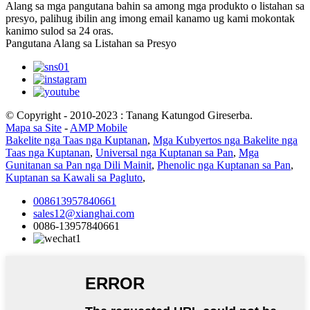
Alang sa mga pangutana bahin sa among mga produkto o listahan sa
presyo, palihug ibilin ang imong email kanamo ug kami mokontak
kanimo sulod sa 24 oras.
Pangutana Alang sa Listahan sa Presyo
© Copyright - 2010-2023 : Tanang Katungod Gireserba.
Mapa sa Site
-
AMP Mobile
Bakelite nga Taas nga Kuptanan
,
Mga Kubyertos nga Bakelite nga
Taas nga Kuptanan
,
Universal nga Kuptanan sa Pan
,
Mga
Gunitanan sa Pan nga Dili Mainit
,
Phenolic nga Kuptanan sa Pan
,
Kuptanan sa Kawali sa Pagluto
,
008613957840661
sales12@xianghai.com
0086-13957840661