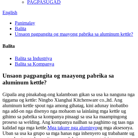
PAGPASUGAD
English
Panimalay
Balita
Unsaon pagpangita og maayong pabrika sa aluminum kettle?
Balita
Balita sa Industriya
Balita sa Kompanya
Unsaon pagpangita og maayong pabrika sa
aluminum kettle?
Gipaila ang pinakabag-ong kalamboan gikan sa usa ka nanguna nga
tiggama og kettle: Ningbo Xianghai Kitchenware co.,ltd. Ang
aluminum kettle spout nga among gihatag, kini adunay inobatibo
nga add-on nga disenyo nga mohaom sa lainlaing mga kettle ug
gihimo sa pabrika sa kompanya pinaagi sa usa ka maampingong
proseso sa welding. Ang kompanya nailhan sa paghimo og taas nga
kalidad nga mga kettle.
Mga takure nga aluminyo
ug mga aksesorya.
Uban sa usa ka grupo sa mga hanas nga inhenyero ug trabahante ug