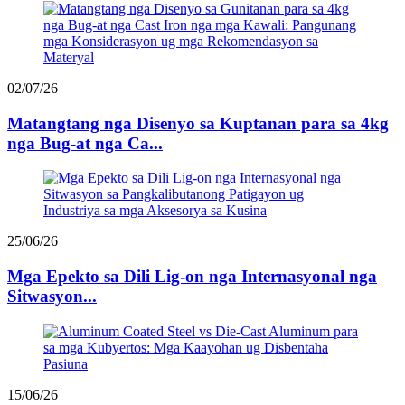
02/07/26
Matangtang nga Disenyo sa Kuptanan para sa 4kg
nga Bug-at nga Ca...
25/06/26
Mga Epekto sa Dili Lig-on nga Internasyonal nga
Sitwasyon...
15/06/26