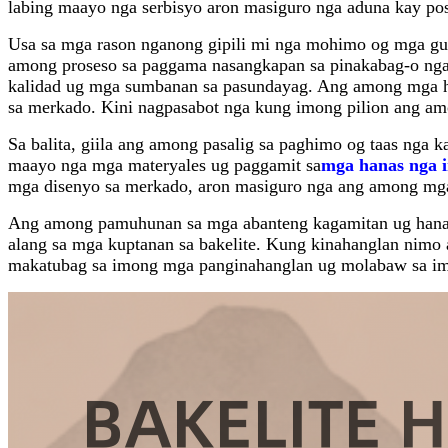
labing maayo nga serbisyo aron masiguro nga aduna kay posi
Usa sa mga rason nganong gipili mi nga mohimo og mga gun
among proseso sa paggama nasangkapan sa pinakabag-o nga
kalidad ug mga sumbanan sa pasundayag. Ang among mga h
sa merkado. Kini nagpasabot nga kung imong pilion ang am
Sa balita, giila ang among pasalig sa paghimo og taas nga 
maayo nga mga materyales ug paggamit sa
mga hanas nga 
mga disenyo sa merkado, aron masiguro nga ang among mga 
Ang among pamuhunan sa mga abanteng kagamitan ug hanas 
alang sa mga kuptanan sa bakelite. Kung kinahanglan nimo
makatubag sa imong mga panginahanglan ug molabaw sa i