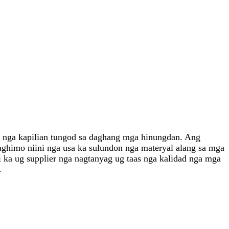
t nga kapilian tungod sa daghang mga hinungdan. Ang
 naghimo niini nga usa ka sulundon nga materyal alang sa mga
i ka ug supplier nga nagtanyag ug taas nga kalidad nga mga
.