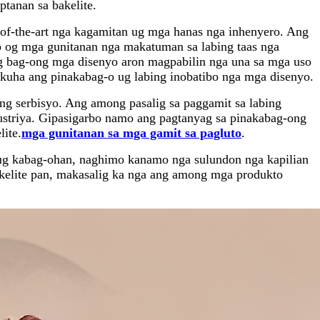
tanan sa bakelite.
f-the-art nga kagamitan ug mga hanas nga inhenyero. Ang
 og mga gunitanan nga makatuman sa labing taas nga
 bag-ong mga disenyo aron magpabilin nga una sa mga uso
kuha ang pinakabag-o ug labing inobatibo nga mga disenyo.
ong serbisyo. Ang among pasalig sa paggamit sa labing
ustriya. Gipasigarbo namo ang pagtanyag sa pinakabag-ong
ite.
mga gunitanan sa mga gamit sa pagluto
.
ug kabag-ohan, naghimo kanamo nga sulundon nga kapilian
akelite pan, makasalig ka nga ang among mga produkto