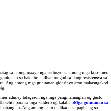
ghatag sa labing maayo nga serbisyo sa among mga kustomer.
itanan sa bakelite nailhan tungod sa ilang resistensya sa
atura. Ang among mga gunitanan gidesinyo aron makasugakod
ig.
mer adunay talagsaon nga mga panginahanglan ug gusto,
Bakelite para sa mga kaldero ug kalaha o
Mga gunitanan sa
ginahanglan. Ang among team dedikado sa paghatag sa