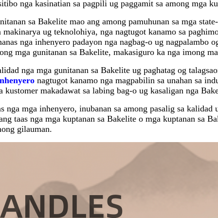
tibo nga kasinatian sa pagpili ug paggamit sa among mga kup
itanan sa Bakelite mao ang among pamuhunan sa mga state-o
 makinarya ug teknolohiya, nga nagtugot kanamo sa paghimo
anas nga inhenyero padayon nga nagbag-o ug nagpalambo og
ong mga gunitanan sa Bakelite, makasiguro ka nga imong ma
kalidad nga mga gunitanan sa Bakelite ug paghatag og talagsa
inhenyero
nagtugot kanamo nga magpabilin sa unahan sa ind
kustomer makadawat sa labing bag-o ug kasaligan nga Bakel
nga mga inhenyero, inubanan sa among pasalig sa kalidad 
 ang taas nga mga kuptanan sa Bakelite o mga kuptanan sa B
mong gilauman.