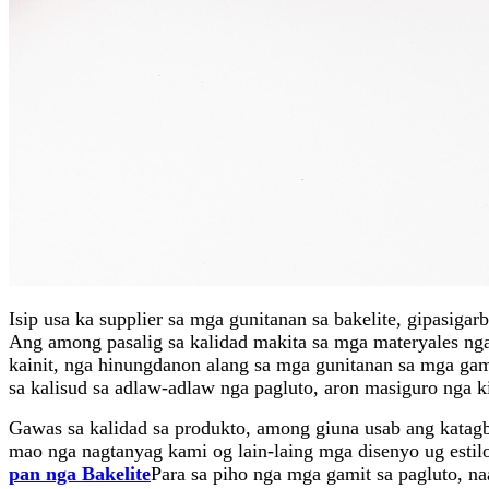
Isip usa ka supplier sa mga gunitanan sa bakelite, gipasi
Ang among pasalig sa kalidad makita sa mga materyales nga 
kainit, nga hinungdanon alang sa mga gunitanan sa mga ga
sa kalisud sa adlaw-adlaw nga pagluto, aron masiguro nga k
Gawas sa kalidad sa produkto, among giuna usab ang kata
mao nga nagtanyag kami og lain-laing mga disenyo ug estil
pan nga Bakelite
Para sa piho nga mga gamit sa pagluto, 