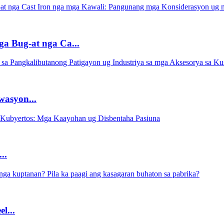
a Bug-at nga Ca...
wasyon...
..
l...