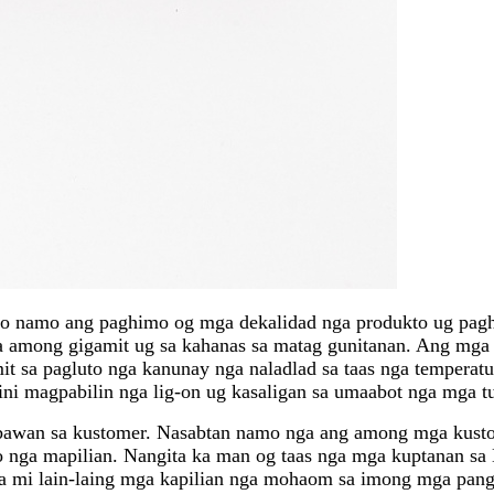
garbo namo ang paghimo og mga dekalidad nga produkto ug pa
among gigamit ug sa kahanas sa matag gunitanan. Ang mga gun
mit sa pagluto nga kanunay nga naladlad sa taas nga temper
ini magpabilin nga lig-on ug kasaligan sa umaabot nga mga tu
gbawan sa kustomer. Nasabtan namo nga ang among mga kusto
o nga mapilian. Nangita ka man og taas nga mga kuptanan sa 
naa mi lain-laing mga kapilian nga mohaom sa imong mga pan