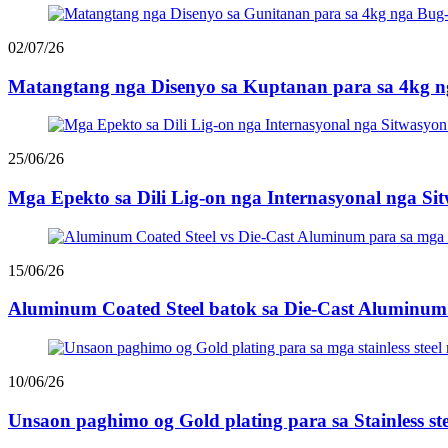
02/07/26
Matangtang nga Disenyo sa Kuptanan para sa 4kg ng
25/06/26
Mga Epekto sa Dili Lig-on nga Internasyonal nga Sit
15/06/26
Aluminum Coated Steel batok sa Die-Cast Aluminum.
10/06/26
Unsaon paghimo og Gold plating para sa Stainless stee