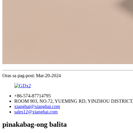
Oras sa pag-post: Mar-20-2024
+86-574-87714795
ROOM 903, NO.72, YUEMING RD, YINZHOU DISTRICT
xianghai@xianghai.com
sales12@xianghai.com
pinakabag-ong balita